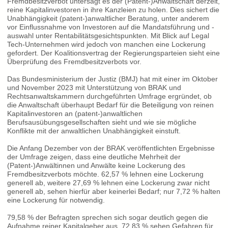
Fremdbesitzverbot untersagt es der (Patent-)Anwaltschaft derzeit,
reine Kapitalinvestoren in ihre Kanzleien zu holen. Dies sichert die
Unabhängigkeit (patent-)anwaltlicher Beratung, unter anderem
vor Einflussnahme von Investoren auf die Mandatsführung und -
auswahl unter Rentabilitätsgesichtspunkten. Mit Blick auf Legal
Tech-Unternehmen wird jedoch von manchen eine Lockerung
gefordert. Der Koalitionsvertrag der Regierungsparteien sieht eine
Überprüfung des Fremdbesitzverbots vor.
Das Bundesministerium der Justiz (BMJ) hat mit einer im Oktober
und November 2023 mit Unterstützung von BRAK und
Rechtsanwaltskammern durchgeführten Umfrage ergründet, ob
die Anwaltschaft überhaupt Bedarf für die Beteiligung von reinen
Kapitalinvestoren an (patent-)anwaltlichen
Berufsausübungsgesellschaften sieht und wie sie mögliche
Konflikte mit der anwaltlichen Unabhängigkeit einstuft.
Die Anfang Dezember von der BRAK veröffentlichten Ergebnisse
der Umfrage zeigen, dass eine deutliche Mehrheit der
(Patent-)Anwältinnen und Anwälte keine Lockerung des
Fremdbesitzverbots möchte. 62,57 % lehnen eine Lockerung
generell ab, weitere 27,69 % lehnen eine Lockerung zwar nicht
generell ab, sehen hierfür aber keinerlei Bedarf; nur 7,72 % halten
eine Lockerung für notwendig.
79,58 % der Befragten sprechen sich sogar deutlich gegen die
Aufnahme reiner Kapitalgeber aus. 72,83 % sehen Gefahren für