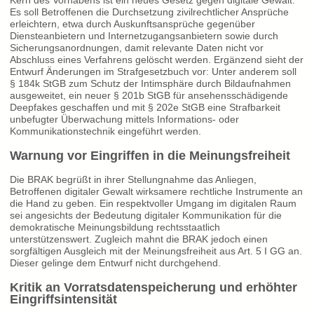
Kern des Vorhabens ist ein neues Gesetz gegen digitale Gewalt.
Es soll Betroffenen die Durchsetzung zivilrechtlicher Ansprüche
erleichtern, etwa durch Auskunftsansprüche gegenüber
Diensteanbietern und Internetzugangsanbietern sowie durch
Sicherungsanordnungen, damit relevante Daten nicht vor
Abschluss eines Verfahrens gelöscht werden. Ergänzend sieht der
Entwurf Änderungen im Strafgesetzbuch vor: Unter anderem soll
§ 184k StGB zum Schutz der Intimsphäre durch Bildaufnahmen
ausgeweitet, ein neuer § 201b StGB für ansehensschädigende
Deepfakes geschaffen und mit § 202e StGB eine Strafbarkeit
unbefugter Überwachung mittels Informations- oder
Kommunikationstechnik eingeführt werden.
Warnung vor Eingriffen in die Meinungsfreiheit
Die BRAK begrüßt in ihrer Stellungnahme das Anliegen,
Betroffenen digitaler Gewalt wirksamere rechtliche Instrumente an
die Hand zu geben. Ein respektvoller Umgang im digitalen Raum
sei angesichts der Bedeutung digitaler Kommunikation für die
demokratische Meinungsbildung rechtsstaatlich
unterstützenswert. Zugleich mahnt die BRAK jedoch einen
sorgfältigen Ausgleich mit der Meinungsfreiheit aus Art. 5 I GG an.
Dieser gelinge dem Entwurf nicht durchgehend.
Kritik an Vorratsdatenspeicherung und erhöhter
Eingriffsintensität