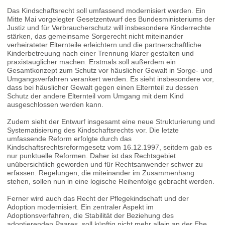
Das Kindschaftsrecht soll umfassend modernisiert werden. Ein
Mitte Mai vorgelegter Gesetzentwurf des Bundesministeriums der
Justiz und für Verbraucherschutz will insbesondere Kinderrechte
stärken, das gemeinsame Sorgerecht nicht miteinander
verheirateter Elternteile erleichtern und die partnerschaftliche
Kinderbetreuung nach einer Trennung klarer gestalten und
praxistauglicher machen. Erstmals soll außerdem ein
Gesamtkonzept zum Schutz vor häuslicher Gewalt in Sorge- und
Umgangsverfahren verankert werden. Es sieht insbesondere vor,
dass bei häuslicher Gewalt gegen einen Elternteil zu dessen
Schutz der andere Elternteil vom Umgang mit dem Kind
ausgeschlossen werden kann.
Zudem sieht der Entwurf insgesamt eine neue Strukturierung und
Systematisierung des Kindschaftsrechts vor. Die letzte
umfassende Reform erfolgte durch das
Kindschaftsrechtsreformgesetz vom 16.12.1997, seitdem gab es
nur punktuelle Reformen. Daher ist das Rechtsgebiet
unübersichtlich geworden und für Rechtsanwender schwer zu
erfassen. Regelungen, die miteinander im Zusammenhang
stehen, sollen nun in eine logische Reihenfolge gebracht werden.
Ferner wird auch das Recht der Pflegekindschaft und der
Adoption modernisiert. Ein zentraler Aspekt im
Adoptionsverfahren, die Stabilität der Beziehung des
adoptierenden Paares, soll künftig nicht mehr allein an der Ehe