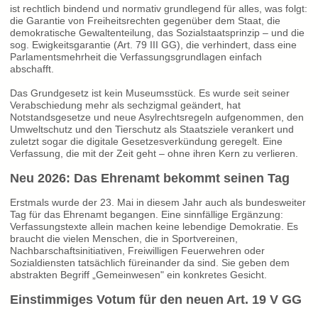
ist rechtlich bindend und normativ grundlegend für alles, was folgt:
die Garantie von Freiheitsrechten gegenüber dem Staat, die
demokratische Gewaltenteilung, das Sozialstaatsprinzip – und die
sog. Ewigkeitsgarantie (Art. 79 III GG), die verhindert, dass eine
Parlamentsmehrheit die Verfassungsgrundlagen einfach
abschafft.
Das Grundgesetz ist kein Museumsstück. Es wurde seit seiner
Verabschiedung mehr als sechzigmal geändert, hat
Notstandsgesetze und neue Asylrechtsregeln aufgenommen, den
Umweltschutz und den Tierschutz als Staatsziele verankert und
zuletzt sogar die digitale Gesetzesverkündung geregelt. Eine
Verfassung, die mit der Zeit geht – ohne ihren Kern zu verlieren.
Neu 2026: Das Ehrenamt bekommt seinen Tag
Erstmals wurde der 23. Mai in diesem Jahr auch als bundesweiter
Tag für das Ehrenamt begangen. Eine sinnfällige Ergänzung:
Verfassungstexte allein machen keine lebendige Demokratie. Es
braucht die vielen Menschen, die in Sportvereinen,
Nachbarschaftsinitiativen, Freiwilligen Feuerwehren oder
Sozialdiensten tatsächlich füreinander da sind. Sie geben dem
abstrakten Begriff „Gemeinwesen" ein konkretes Gesicht.
Einstimmiges Votum für den neuen Art. 19 V GG