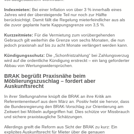
Indexmieten:
Bei einer Inflation von über 3 % innerhalb eines
Jahres wird der übersteigende Teil nur noch zur Hälfte
berücksichtigt. Damit fällt die Regelung mieterfeindlicher aus als
die zuvor geplante harte Kappungsgrenze von 3,5 %.
Kurzzeitmiete:
Für die Vermietung zum vorübergehenden
Gebrauch gilt weiterhin die Grenze von sechs Monaten, die nun
jedoch praxisnah auf bis zu acht Monate verlängert werden kann.
Kündigungsschutz:
Die „Schonfristzahlung“ bei Zahlungsverzug
wird auf die ordentliche Kündigung erstreckt – ein lang geforderter
Abbau von Wertungswidersprüchen.
BRAK begrüßt Praxisnähe beim
Möblierungszuschlag – fordert aber
Auskunftsrecht
In ihrer Stellungnahme knüpft die BRAK an ihre Kritik am
Referentenentwurf aus dem März an. Positiv hebt sie hervor, dass
die Bundesregierung den BRAK-Vorschlag zur Orientierung am
Zeitwert bei Möbeln aufgegriffen hat. Dies schütze vor Missbrauch
und sichere praxistaugliche Schätzungen.
Allerdings greift die Reform aus Sicht der BRAK zu kurz: Ein
explizites Auskunftsrecht für Mieter über die genauen