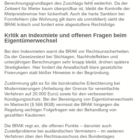
Berechnungsgrundlagen des Zuschlags fehlt weiterhin. Da der
Zeitwert für Mieter kaum überprüfbar ist, bleibt die Kontrolle der
Mietpreisbremse hier lückenhaft. Auch die harte Sanktion bei
Formfehlern (die Wohnung gilt dann als unmöbliert) sieht die
BRAK kritisch und fordert eine abgestuftere Rechtsfolge.
Kritik an Indexmiete und offenen Fragen beim
Eigentümerwechsel
Bei den Indexmieten warnt die BRAK vor Rechtsunsicherheiten.
Da der Gesetzestext bei Stichtagen, Nachholeffekten und
unterjährigen Berechnungen sehr knapp bleibt, drohen spätere
Streitigkeiten. Hier fordert die Anwaltschaft klare gesetzliche
Fixierungen statt bloßer Hinweise in der Begründung.
Zustimmung gibt es für die bürokratische Erleichterung bei
Modernisierungen (Anhebung der Grenze für vereinfachte
Verfahren auf 20.000 Euro) sowie für den verbesserten
Kündigungsschutz. Bei der Bereinigung von Eigentümerwechseln
im Mietrecht (§ 566 BGB) vermisst die BRAK hingegen die
Regelung wichtiger Folgefragen wie der Behandlung von
gezahlten Kautionen.
Die BRAK regt an, die offenen Punkte – darunter auch
Zustellprobleme bei ausländischen Vermietern – im weiteren
Verfahren über den Rechtsausschuss des Bundestages