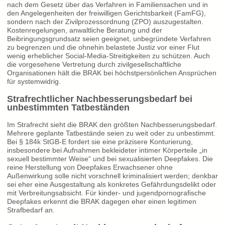
nach dem Gesetz über das Verfahren in Familiensachen und in
den Angelegenheiten der freiwilligen Gerichtsbarkeit (FamFG),
sondern nach der Zivilprozessordnung (ZPO) auszugestalten.
Kostenregelungen, anwaltliche Beratung und der
Beibringungsgrundsatz seien geeignet, unbegründete Verfahren
zu begrenzen und die ohnehin belastete Justiz vor einer Flut
wenig erheblicher Social-Media-Streitigkeiten zu schützen. Auch
die vorgesehene Vertretung durch zivilgesellschaftliche
Organisationen hält die BRAK bei höchstpersönlichen Ansprüchen
für systemwidrig.
Strafrechtlicher Nachbesserungsbedarf bei
unbestimmten Tatbeständen
Im Strafrecht sieht die BRAK den größten Nachbesserungsbedarf.
Mehrere geplante Tatbestände seien zu weit oder zu unbestimmt.
Bei § 184k StGB-E fordert sie eine präzisere Konturierung,
insbesondere bei Aufnahmen bekleideter intimer Körperteile „in
sexuell bestimmter Weise“ und bei sexualisierten Deepfakes. Die
reine Herstellung von Deepfakes Erwachsener ohne
Außenwirkung solle nicht vorschnell kriminalisiert werden; denkbar
sei eher eine Ausgestaltung als konkretes Gefährdungsdelikt oder
mit Verbreitungsabsicht. Für kinder- und jugendpornografische
Deepfakes erkennt die BRAK dagegen eher einen legitimen
Strafbedarf an.