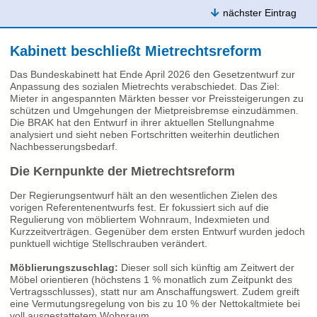
nächster Eintrag
Kabinett beschließt Mietrechtsreform
Das Bundeskabinett hat Ende April 2026 den Gesetzentwurf zur
Anpassung des sozialen Mietrechts verabschiedet. Das Ziel:
Mieter in angespannten Märkten besser vor Preissteigerungen zu
schützen und Umgehungen der Mietpreisbremse einzudämmen.
Die BRAK hat den Entwurf in ihrer aktuellen Stellungnahme
analysiert und sieht neben Fortschritten weiterhin deutlichen
Nachbesserungsbedarf.
Die Kernpunkte der Mietrechtsreform
Der Regierungsentwurf hält an den wesentlichen Zielen des
vorigen Referentenentwurfs fest. Er fokussiert sich auf die
Regulierung von möbliertem Wohnraum, Indexmieten und
Kurzzeitverträgen. Gegenüber dem ersten Entwurf wurden jedoch
punktuell wichtige Stellschrauben verändert.
Möblierungszuschlag:
Dieser soll sich künftig am Zeitwert der
Möbel orientieren (höchstens 1 % monatlich zum Zeitpunkt des
Vertragsschlusses), statt nur am Anschaffungswert. Zudem greift
eine Vermutungsregelung von bis zu 10 % der Nettokaltmiete bei
voll ausgestattetem Wohnraum.