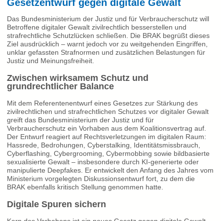
Gesetzentwurf gegen digitale Gewalt
Das Bundesministerium der Justiz und für Verbraucherschutz will
Betroffene digitaler Gewalt zivilrechtlich besserstellen und
strafrechtliche Schutzlücken schließen. Die BRAK begrüßt dieses
Ziel ausdrücklich – warnt jedoch vor zu weitgehenden Eingriffen,
unklar gefassten Strafnormen und zusätzlichen Belastungen für
Justiz und Meinungsfreiheit.
Zwischen wirksamem Schutz und
grundrechtlicher Balance
Mit dem Referentenentwurf eines Gesetzes zur Stärkung des
zivilrechtlichen und strafrechtlichen Schutzes vor digitaler Gewalt
greift das Bundesministerium der Justiz und für
Verbraucherschutz ein Vorhaben aus dem Koalitionsvertrag auf.
Der Entwurf reagiert auf Rechtsverletzungen im digitalen Raum:
Hassrede, Bedrohungen, Cyberstalking, Identitätsmissbrauch,
Cyberflashing, Cybergrooming, Cybermobbing sowie bildbasierte
sexualisierte Gewalt – insbesondere durch KI-generierte oder
manipulierte Deepfakes. Er entwickelt den Anfang des Jahres vom
Ministerium vorgelegten Diskussionsentwurf fort, zu dem die
BRAK ebenfalls kritisch Stellung genommen hatte.
Digitale Spuren sichern